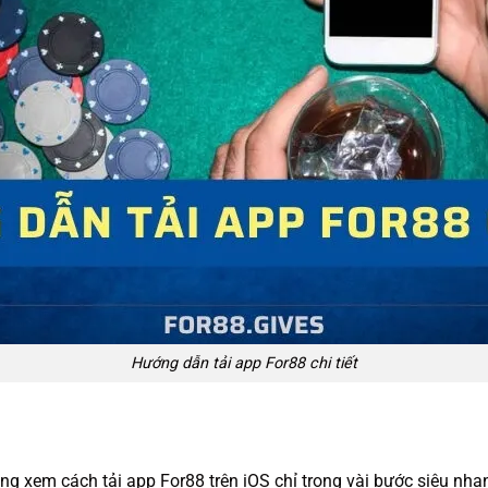
Hướng dẫn tải app For88 chi tiết
ng xem cách tải app For88 trên iOS chỉ trong vài bước siêu nha