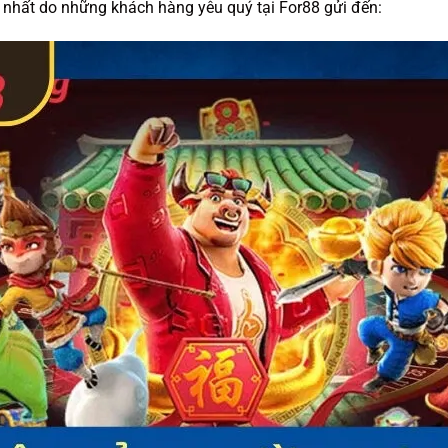
nhất do những khách hàng yêu quý tại For88 gửi đến: