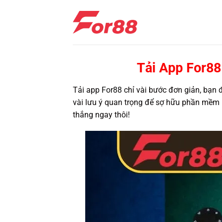
Chuyển
đến
nội
dung
Tải App For8
Tải app
For88
chỉ vài bước đơn giản, bạn 
vài lưu ý quan trọng để sợ hữu phần mềm n
thắng ngay thôi!