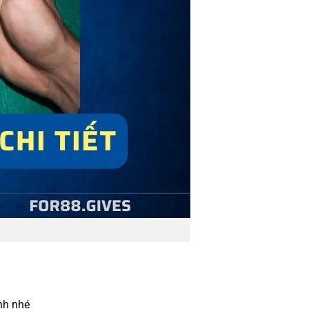
nh nhé