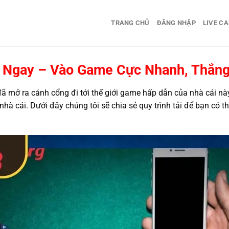
TRANG CHỦ
ĐĂNG NHẬP
LIVE C
8 Ngay – Vào Game Cực Nhanh, Thắng
đã mở ra cánh cổng đi tới thế giới game hấp dẫn của nhà cái n
hà cái. Dưới đây chúng tôi sẽ chia sẻ quy trình tải để bạn có 