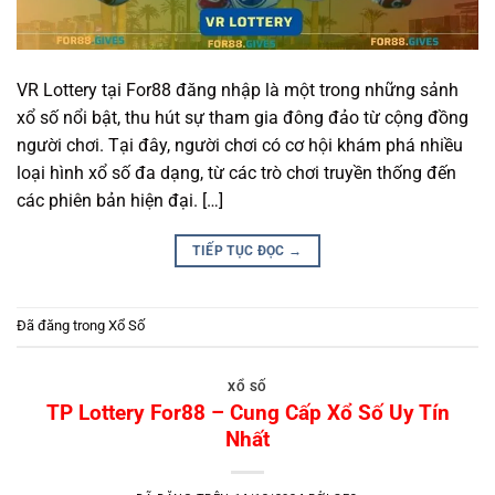
VR Lottery tại For88 đăng nhập là một trong những sảnh
xổ số nổi bật, thu hút sự tham gia đông đảo từ cộng đồng
người chơi. Tại đây, người chơi có cơ hội khám phá nhiều
loại hình xổ số đa dạng, từ các trò chơi truyền thống đến
các phiên bản hiện đại. […]
TIẾP TỤC ĐỌC
→
Đã đăng trong
Xổ Số
XỔ SỐ
TP Lottery For88 – Cung Cấp Xổ Số Uy Tín
Nhất