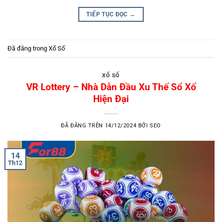
TIẾP TỤC ĐỌC
→
Đã đăng trong
Xổ Số
XỔ SỐ
VR Lottery – Nhà Dẫn Đầu Xu Thế Sổ Xố
Hiện Đại
ĐÃ ĐĂNG TRÊN
14/12/2024
BỞI
SEO
14
Th12