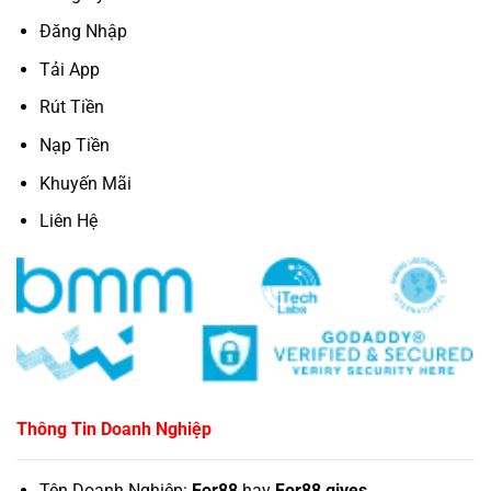
Đăng Nhập
Tải App
Rút Tiền
Nạp Tiền
Khuyến Mãi
Liên Hệ
Thông Tin Doanh Nghiệp
Tên Doanh Nghiệp:
For88
hay
For88 gives