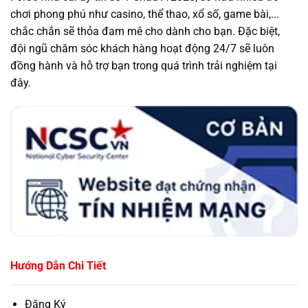
chơi phong phú như casino, thể thao, xổ số, game bài,...
chắc chắn sẽ thỏa đam mê cho dành cho bạn. Đặc biệt,
đội ngũ chăm sóc khách hàng hoạt động 24/7 sẽ luôn
đồng hành và hỗ trợ bạn trong quá trình trải nghiệm tại
đây.
Hướng Dẫn Chi Tiết
Đăng Ký